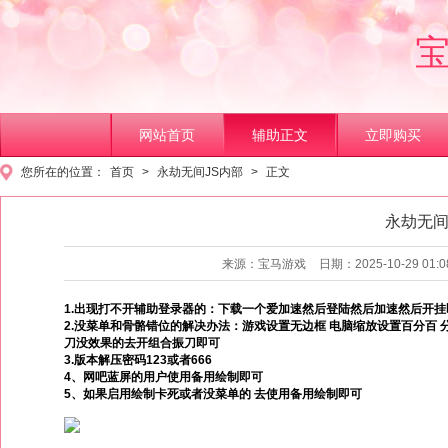
网站首页
辅助正文
立即购买
您所在的位置：
首页
>
永劫无间JS内部
>
正文
永劫无间
1
2
来源：宝马游戏
日期：2025-10-29 01:0
1.出现打不开辅助登录器的：下载一个爱加速然后登陆然后加速然后开挂即可https
2.没菜单和骨骼错位的解决办法：游戏设置无边框 电脑缩放设置百分百 分辨
刀没效果的去开组合振刀即可
3.版本解压密码123或者666
4、网吧蓝屏的用户使用备用绘制即可
5、如果启用绘制卡死或者没菜单的 去使用备用绘制即可